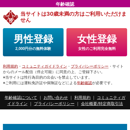
年齢確認
当サイトは30歳未満の方はご利用いただけま
せん
男性
登録
女性
登録
2,000円分の無料体験
女性のご利用完全無料
利用規約
・
コミュニティガイドライン
・
プライバシーポリシー
・サイト
からのメール配信（停止可能）に同意の上、ご登録下さい。
※当サイトは性行為目的の出会いを禁止しています。
※ご利用には運転免許証や保険証などによる
年齢確認
が必要です。
年齢確認について
｜
お問い合わせ
｜
利用規約
｜
コミュニティガ
イドライン
｜
プライバシーポリシー
｜
会社概要/特定商取引法