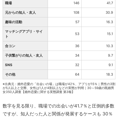
職場
146
41.7
元からの知人・友人
108
30.9
趣味の活動
57
16.3
マッチングアプリ・サイ
53
15.1
ト
合コン
36
10.3
子供繋がりの知人・友人
34
9.7
SNS
32
9.1
その他
64
18.3
※出典元：婚外恋愛の「出会いの場」は職場が42％、アプリが15％｜男性の3割
が5人以上と交際、女性は1人が4割以上などの実態が判明｜30～59歳の既婚男
女350人調査【婚外恋愛に関する実態調査 第3報】
数字を見る限り、職場での出会いが41.7％と圧倒的多数
ですが、知人だった人と関係が発展するケースも 30％